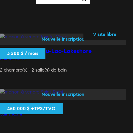
Visite libre
Nouvelle inscription
32 Ch. du Bord-du-Lac-Lakeshore
3 200 $ / mois
Pointe-Claire
2 chambre(s) • 2 salle(s) de bain
Nouvelle inscription
650 Rue Notre-Dame
450 000 $ +TPS/TVQ
Saint-Rémi