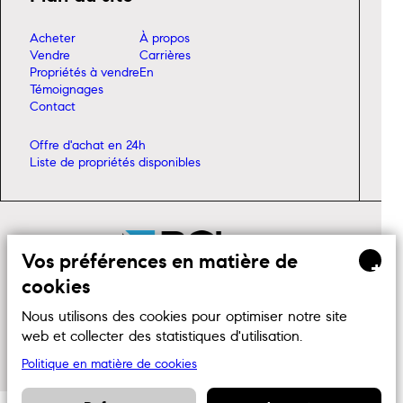
Acheter
À propos
Vendre
Carrières
Propriétés à vendre
En
Témoignages
Contact
Offre d'achat en 24h
Liste de propriétés disponibles
Vos préférences en matière de
+
cookies
Agence immobilière
résidentielle et
commerciale
Nous utilisons des cookies pour optimiser notre site
web et collecter des statistiques d'utilisation.
Tous droits réservés © 2024 | Par
Ma Clé Marketing
Politique de confidentialité
Politique en matière de cookies