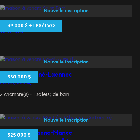
Nouvelle inscription
650 Rue Notre-Dame
39 000 $ +TPS/TVQ
Saint-Rémi
Nouvelle inscription
3205 Boul. René-Laennec
350 000 $
Laval (Auteuil)
2 chambre(s) • 1 salle(s) de bain
Nouvelle inscription
10999 Rue Jeanne-Mance
525 000 $