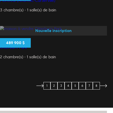
Montréal (Ahuntsic-Cartierville)
3 chambre(s) • 1 salle(s) de bain
Nouvelle inscription
75 Rue Helen
489 900 $
Otterburn Park
2 chambre(s) • 1 salle(s) de bain
1
2
3
4
5
6
7
8